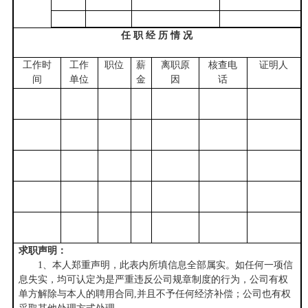
任 职 经 历 情 况
工作时
工作
职位
薪
离职原
核查电
证明人
间
单位
金
因
话
求职声明：
1
、本人郑重声明，此表内所填信息全部属实。如任何一项信
息失实，均可认定为是严重违反公司规章制度的行为，公司有权
单方解除与本人的聘用合同,并且不予任何经济补偿；公司也有权