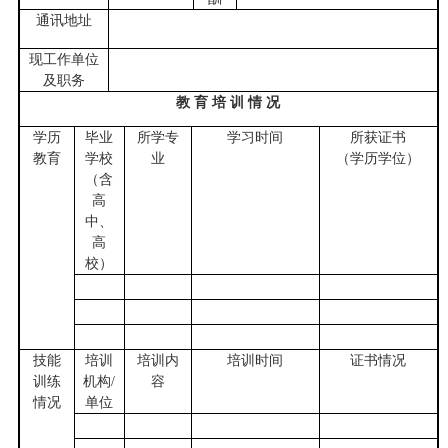
通讯地址
现工作单位
及职务
教 育 培 训 情 况
学历
毕业
所学专
学习时间
所获证书
教育
学校
业
（学历学位）
（含
高
中、
高
校）
技能
培训
培训内
培训时间
证书情况
训练
机构/
容
情况
单位