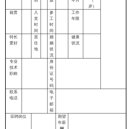
别
族
年月
（
岁）
籍贯
入
参
工作
党
工
年限
时
时
间
间
特长
居
婚
健康
爱好
住
姻
状况
地
状
况
专业
身
技术
份
职称
证
号
码
联系
电
电话
子
邮
箱
应聘岗位
期望
年薪
酬