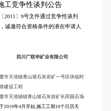
施工竞争性谈判公告
〔
2011
〕
9
号文件通过竞争性谈判
，诚邀符合资格条件的潜在申请人
四川广联华矿业有限公司
蓥市天池镇青山坡石灰岩矿一号区块临时
路建设工程
蓥市天池镇镇青山坡石灰岩矿长田园石场
于
2019
年4月开始
,
施工工期10个日历天