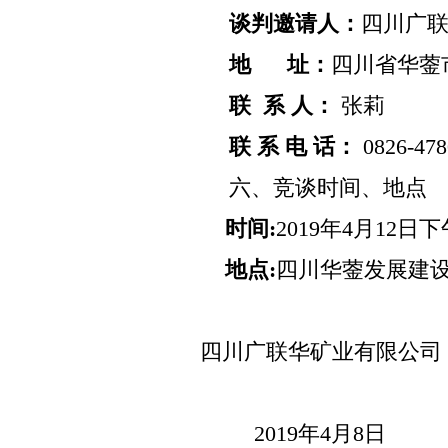
谈判邀请人：
四川广
地
址：
四川省华蓥
联
系
人：
张莉
联 系 电 话：
0826-47
六、竞谈时间、地点
时间:
2019
年4月12日下
地点:
四川华蓥发展建
四川广联华矿业有限公司
2019
年4月8日