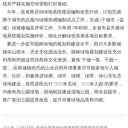
线并严格实施空间管制打好基础。
今年，该省将启动绿地系统规划编制攻坚行动，计划完成
两个城市的总规与绿规协调编制试点工作，完成5个城市（县
城）绿规修编及评审工作。力争用3年时间，全省市县开展绿
地系统规划实施评价，细化分解绿色发展各项目标要求。
要进一步提升园林绿地的规划和建设水平。四川大多数城
镇依山傍水，历史文化源远流长。园林绿地规划建设应充分
利用和挖掘这些自然和文化资源，避免“千城一面、千园一
面”。应将城镇依托的山水自然环境要素尽可能多地引入城
市、社区，积极推进绿廊、绿环、绿楔、绿带、绿心等生态
绿地建设，按照居民出行“300米见绿、500米入园”的要求，
均衡布局公园绿地，因地制宜建设湿地公园、雨水花园等，
推广老旧公园提质改造，提升存量绿地品质和功能。
上一条：
1月1日起 我省住建系统行政审批取消资质许可初审