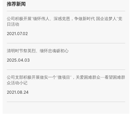
推荐新闻
公司积极开展“缅怀伟人、深感党恩，争做新时代 国企追梦人”党
日活动
2021.07.02
清明时节祭英烈、缅怀忠魂砺初心
2025.04.03
公司支部积极开展做实一个“微项目”，关爱困难群众—看望困难群
众活动小记
2021.08.24