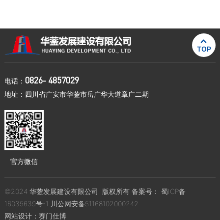

TOP
0826- 4857029
电话：
地址：四川省广安市华蓥市岳广华大道章广二期
官方微信
©2024 华蓥发展建设有限公司. 版权所有 备案号：
蜀ICP备
16035639号-1
川公网安备51168102000242
网站设计：
赛门仕博