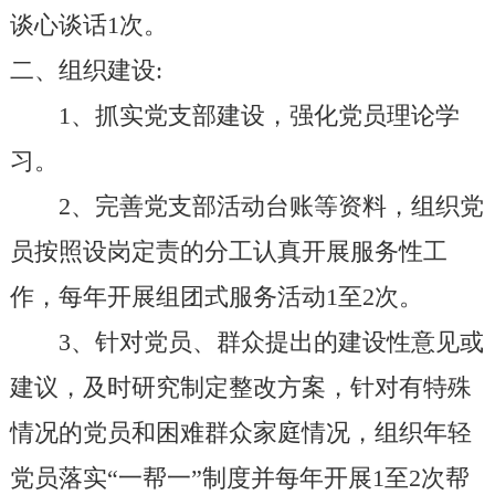
谈心谈话
1
次。
二、组织建设:
1
、抓实党支部建设，强化党员理论学
习。
2
、完善党支部活动台账等资料，组织党
员按照设岗定责的分工认真开展服务性工
作，每年开展组团式服务活动
1
至
2
次。
3
、针对党员、群众提出的建设性意见或
建议，及时研究制定整改方案，针对有特殊
情况的党员和困难群众家庭情况，组织年轻
党员落实
“
一帮一
”
制度并每年开展
1
至
2
次帮