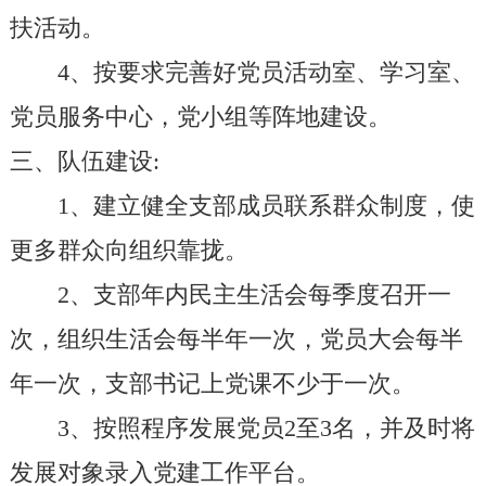
扶活动。
4
、按要求完善好党员活动室、学习室、
党员服务中心，党小组等阵地建设。
三、队伍建设:
1
、建立健全支部成员联系群众制度，使
更多群众向组织靠拢。
2
、支部年内民主生活会每季度召开一
次，组织生活会每半年一次，党员大会每半
年一次，支部书记上党课不少于一次。
3
、按照程序发展党员
2
至
3
名，并及时将
发展对象录入党建工作平台。