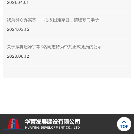
2021.04.01
我为群众办实事——心系困难家庭，情暖寒门学子
2024.03.15
关于拟将赵泽宇等3名同志转为中共正式党员的公示
2023.06.12

TOP