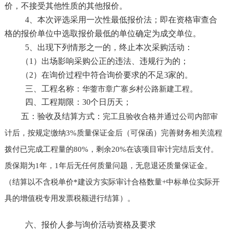
价，不接受其他性质的其他报价。
4、本次评选采用一次性最低报价法；即在资格审查合
格的报价单位中选取报价最低的单位确定为成交单位。
5、出现下列情形之一的，终止本次采购活动：
（
1）出场影响采购公正的违法、违规行为的；
（
2）在询价过程中符合询价要求的不足3家的。
三、工程名称：
。
华蓥市章广寨乡村公路新建工程
四、工程期限：
30个日历天；
五：验收及结算方式：
完工且验收合格并通过公司内部审
计后，按规定缴纳
3%质量保证金后（可保函）完善财务相关流程
拨付已完成工程量的80%，剩余20%在该项目审计完结后支付。
质保期为1年，1年后无任何质量问题，无息退还质量保证金。
（结算以不含税单价*建设方实际审计合格数量+中标单位实际开
具的增值税专用发票税额进行结算）。
六、报价人参与询价活动资格及要求