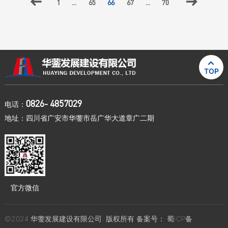

1
...
65
66
67
...
70


TOP
0826- 4857029
电话：
地址：四川省广安市华蓥市岳广华大道章广二期
官方微信
©2024 华蓥发展建设有限公司. 版权所有 备案号：
蜀ICP备