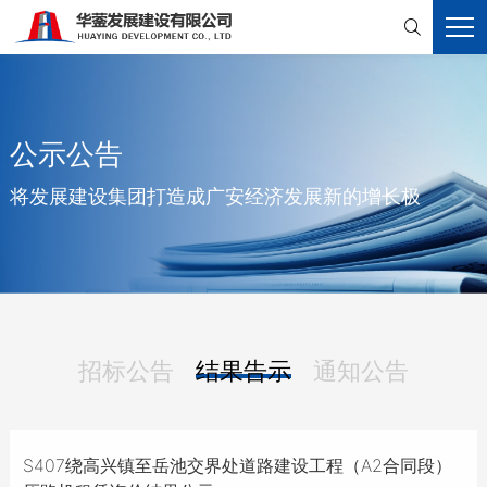

公示公告
将发展建设集团打造成广安经济发展新的增长极
招标公告
结果告示
通知公告
S407绕高兴镇至岳池交界处道路建设工程（A2合同段）