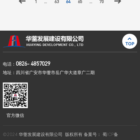

1
...
63
64
65
...
70


TOP
0826- 4857029
电话：
地址：四川省广安市华蓥市岳广华大道章广二期
官方微信
©2024 华蓥发展建设有限公司. 版权所有 备案号：
蜀ICP备