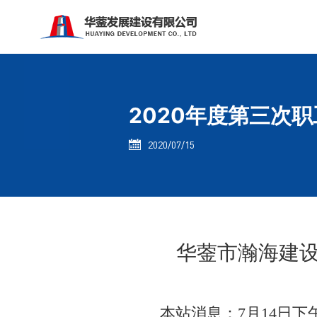
2020年度第三次
2020/07/15

华蓥市瀚海建
本站消息：
7
月
14
日下