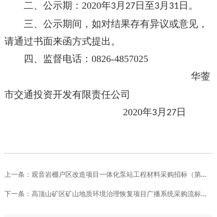
二、公示期：
2020
年
月
日至
月
日。
3
27
3
31
三、公示期间，如对结果存有异议或意见，
请通过书面来函方式提出。
四、监督电话：
0826-4857025
华蓥
市交通投资开发有限责任公司
2020
年
月
日
3
27
上一条：
观音岩棚户区改造项目一体化泵站工程材料采购招标（第二次）
下一条：
高顶山矿区矿山地质环境治理恢复项目广播系统采购流标公示（第一...