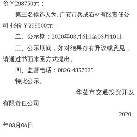
价￥
298750
元；
第三名
候选人为
:
广安市兵成石材有限责任公
报价￥
299500
元；
司
二、公示期：
2020
年
月
日至
月
日。
03
6
03
10
三、公示期间，如对结果存有异议或意见，
请通过书面来函方式提出。
四、监督电话：
0826-4857025
特此公示。
华蓥市交通投资开发
有限责任公司
2020
年
月
日
03
06