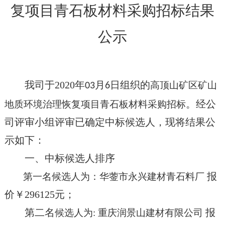
复项目青石板材料采购招标
结果
公示
我司于
2020
年
月
日组织的
高顶山矿区矿山
03
6
。经公
地质环境治理恢复项目青石板材料采购招标
司评审小组评审已确定中标候选人，现将结果公
示如下：
一、
中标候选人排序
报
第一名候选人为：华蓥市永兴建材青石料厂
价￥
296125
元；
第二名
报
候选人为
:
重庆润景山建材有限公司