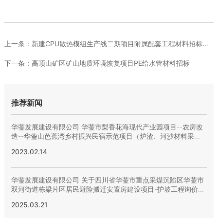
上一条：
新建CPU散热模组生产线二期项目附属配套工程材料招标结果
下一条：
高顶山矿区矿山地质环境恢复项目PE给水管材料招标
推荐新闻
华蓥发展建设有限公司 华蓥市梨香花海现代产业园项目--农房改
造--华蓥山芭蕉湾乡村振兴民宿示范项目（炉渣、河沙材料采
购） 结果公示
2023.02.14
华蓥发展建设有限公司 关于四川省华蓥市重点采煤沉陷区华蓥市
双河街道栋梁片区居民避险搬迁安置房建设项目-护坡工程询价结
果公示
2025.03.21