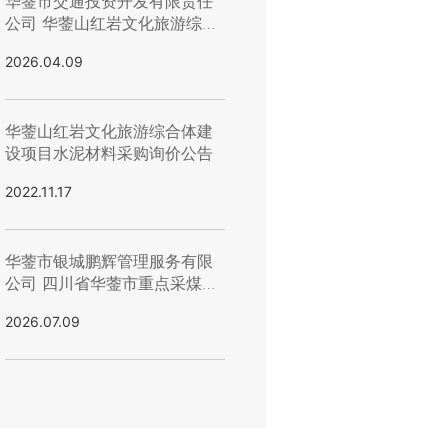
华蓥市交通投资开发有限责任
公司 华蓥山红岩文化旅游综合
体建设项目-文体活动广场-室
2026.04.09
外工程流标公示
华蓥山红岩文化旅游综合体建
设项目水泥材料采购询价公告
2022.11.17
华蓥市银城鹏辉管理服务有限
公司 四川省华蓥市重点采煤沉
陷区华蓥市（华龙、双河）街
2026.07.09
道（蓥西、栋梁、城南）片区
居民避险搬迁安置房建设项目
水泥材料采购 询价流标公示