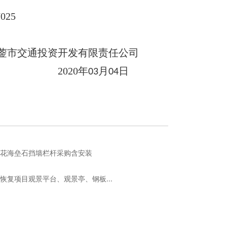
7025
蓥市交通投资开发有限责任公司
2020
年
月
日
03
04
期花海垒石挡墙栏杆采购含安装
复项目观景平台、观景亭、钢板...