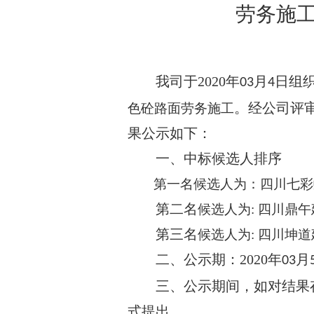
劳务施
我司于
2020
年
月
日组
03
4
。经公司评
色砼路面劳务施工
果公示如下：
一、
中标候选人排序
第一名候选人为：四川七彩
第二名
候选人为
:
四川鼎午
第三名
候选人为
:
四川坤道
二、公示期：
2020
年
月
03
三、公示期间，如对结果
式提出。