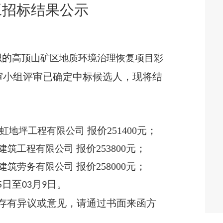
工招标
结果公示
织的
高顶山矿区地质环境治理恢复项目彩
审小组评审已确定中标候选人，现将结
报价
251400
元；
虹地坪工程有限公司
报价
253800
元；
建筑工程有限公司
报价
258000
元；
建筑劳务有限公司
日至
月
日。
5
03
9
存有异议或意见，请通过书面来函方