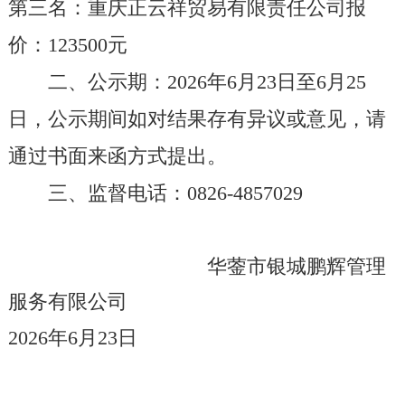
第
三
名：
重庆正云祥贸易有限责任公司
报
价：
123500
元
二、公示期：
202
6
年
6
月
23
日至
6
月
25
日
，公示期间
如对结果存有异议或意见，请
通过书面来函方式提出。
三
、监督电话
：
0826-485702
9
华蓥市银城鹏辉管理
服务有限公司
2026
年
6
月
23
日