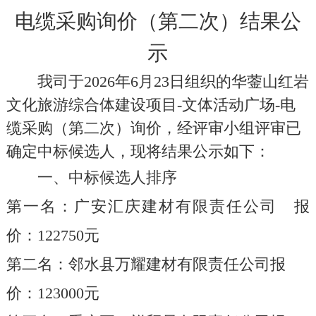
电缆采购询价（第二次）结果公
示
我司于
202
6
年
6
月
23
日组织的
华蓥山红岩
文化旅游综合体建设项目
-
文体活动广场
-
电
缆采购（第二次）询价
，经评审小组评审已
确定
中标
候选人，现将结果公示如下：
一、中标候选人排序
第一名
：
广安汇庆建材有限责任公司
报
价：
122750
元
第二名：
邻水县万耀建材有限责任公司
报
价：
123000
元