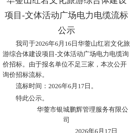
华蓥山红岩文化旅游综合体建设
项目
-文体活动广场电力电缆流标
公示
我司于
202
6
年
6
月
16
日
华蓥山红岩文化旅
游综合体建设项目
-
文体活动广场电力电缆询
价招标。由于报名单位不足三家，本次公开
询价招标流标。
流标
时间：
202
6
年
6
月
17
日。
特此公示。
华蓥市银城鹏辉管理服务有限公
司
202
6
年
6
月
17
日