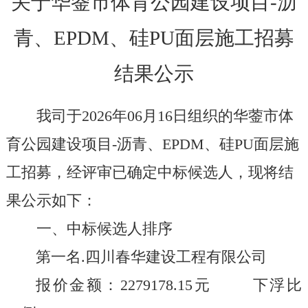
关于华蓥市体育公园建设项目
-沥
青、EPDM、硅PU面层施工招募
结果公示
我司于
2026
年
06
月
16
日组织的华蓥市体
育公园建设项目
-
沥青、
EPDM
、硅
PU
面层施
工招募，经评审已确定中标候选人，现将结
果公示如下：
一、中标候选人排序
第一名
.
四川春华建设工程有限公司
报价金额：
2279178.15
元 下浮比