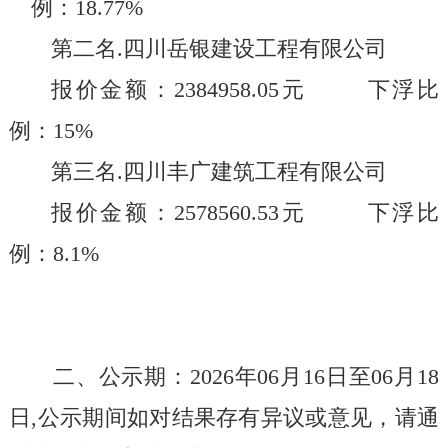
例：
18.77%
第二名
.
四川岳银建设工程有限公司
报价金额：
2384958.05
元 下浮比
例：
15%
第三名
.
四川丰广建筑工程有限公司
报价金额：
2578560.53
元 下浮比
例：
8.1%
二、公示期：
202
6
年
06
月
16
日至
06
月
18
日
,
公示期间如对结果存有异议或意见，请通