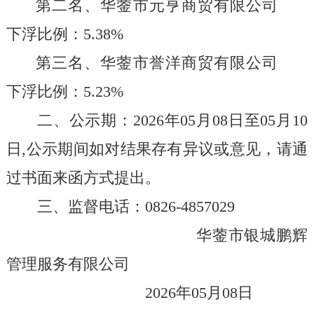
第二名、华蓥市元亨商贸有限公司
下浮比例：
5.38%
第三名、华蓥市誉洋商贸有限公司
下浮比例：
5.23%
二、公示期：
202
6
年
05
月
08
日至
05
月
10
日
,
公示期间如对结果存有异议或意见，请通
过书面来函方式提出。
三、监督电话：
0826-4857029
华蓥市银城鹏辉
管理服务有限公司
202
6
年
0
5
月
08
日