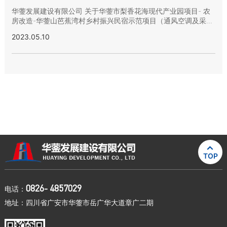
华蓥发展建设有限公司 关于华蓥市梨香花海现代产业园项目- 农
房改造-华蓥山芭蕉湾村乡村振兴民宿示范项目（通风空调及采暖
系统材料含安装）采购竞价招标结果公示
2023.05.10

TOP
0826- 4857029
电话：
地址：四川省广安市华蓥市岳广华大道章广二期