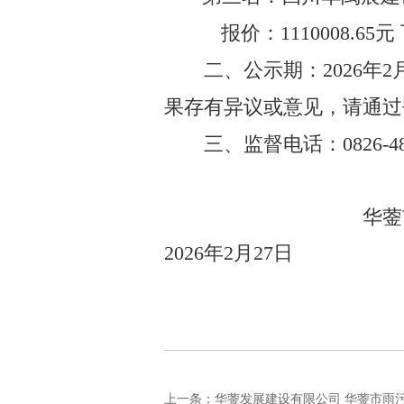
报价：
1110008.65
元
二、公示期：
202
6
年
2
果存有异议或意见，请通过
三
、监督电话
：
0826-4
华蓥
2026
年
2
月
27
日
上一条：
华蓥发展建设有限公司 华蓥市雨污