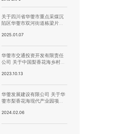
关于四川省华蓥市重点采煤沉
陷区华蓥市双河街道栋梁片区
居民避险搬迁安置房建设项目-
2025.01.07
主体劳务竞价结果公示
华蓥市交通投资开发有限责任
公司 关于中国梨香花海乡村田
园度假区游步道项目（钢结构
2023.10.13
工程）第二次招标结果的公示
华蓥发展建设有限公司 关于华
蓥市梨香花海现代产业园项目-
-农房改造二期水源点引水管道
2024.02.06
施工询价结果公示