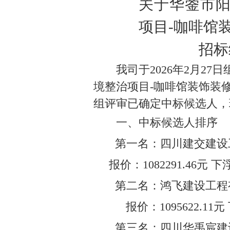
关于华蓥市
项目
-咖啡馆
招标
我司于
202
6
年
2
月
27
日
境整治项目
-
咖啡馆装饰装
组评审已确定
中标
候选人，
一、中标候选人排序
第一名
：
四川建交建设
报价：
1082291.46
元
下
第二名：
鸿飞建设工程
报价：
1095622.11
元
第
三
名：
四川华禹宸建