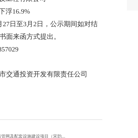
下浮
16.9%
月
27
日至
3
月
2
日
，公示期间
如对结
书面来函方式提出。
85702
9
市交通投资开发
有限
责任公司
管网及配套设施建设项目（宋韵...