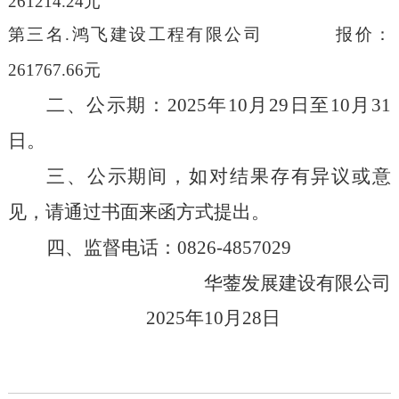
261214.24
元
第三名
.
鸿飞建设工程有限公司
报价
：
261767.66
元
二、公示期：
202
5
年
10
月
29
日至
10
月
31
日。
三、公示期间，如对结果存有异议或意
见，请通过书面来函方式提出。
四、监督电话：
0826-485702
9
华蓥
发展建设有限公司
202
5
年
10
月
28
日