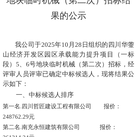
地块临时机械（第二次）招标结
果的公示
我公司于
202
5
年
10
月
28
日组织的
四川华蓥
山经济开发区园区承载能力提升项目（一标
段）
5
、
6
号地块临时机械（第二次）招标，
经
评审
人员评审
已确定
中标
候选人，现将结果公
示如下：
一、
中标候选人排序
第一名
.
四川哲匠建设工程有限公司 报价
：
248762.29
元
第二名
.
南充永恒建筑有限公司
报价：