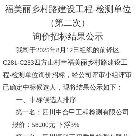
福美丽乡村路建设工程-检测单位
（第二次）
询价招标结果公示
我司于
202
5
年
8
月
12
日组织的
前锋区
C281-C283
四方山村幸福美丽乡村路建设工
程
-
检测单位询价
招标
，经
公司
评审小组评审
已确定
中标
候选人，现将结果公示如下：
一、中标候选人排序
第一名
：
四川中合甲工程检测
有限公司
报价：
58200
元
下浮
3%