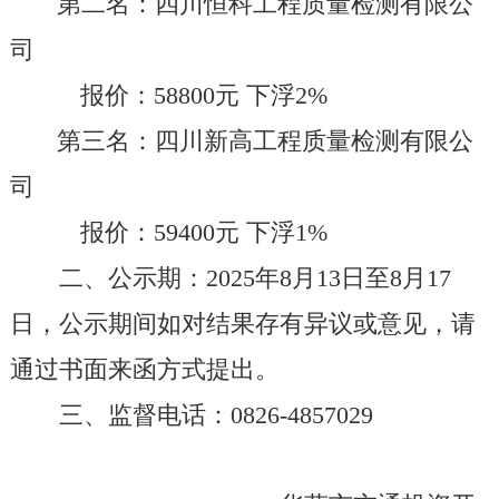
第二名：
四川恒科工程质量检测
有限公
司
报价：
58800
元
下浮
2%
第
三
名：
四川新高工程质量检测
有限公
司
报价：
59400
元
下浮
1%
二、公示期：
202
5
年
8
月
13
日至
8
月
17
日
，公示期间
如对结果存有异议或意见，请
通过书面来函方式提出。
三
、监督电话
：
0826-485702
9