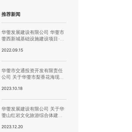
推荐新闻
华蓥发展建设有限公司 华蓥市
蓥西新城基础设施建设项目-财
富中心段人行道工程(集装箱采
2022.09.15
购)流标公示
华蓥市交通投资开发有限责任
公司 关于华蓥市梨香花海现代
农业产业园配套设施-加工基地
2023.10.18
道路升级改造四标段（机械）
第二次招标结果的公示
华蓥发展建设有限公司 关于华
蓥山红岩文化旅游综合体建设
项目-1#楼、4#楼铝合金百叶
2023.12.20
窗、楼地面变形缝、屋面变形