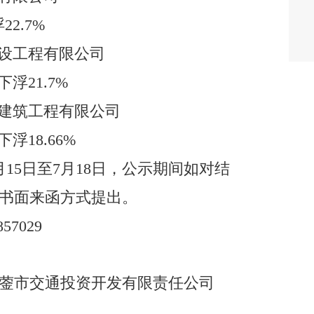
浮
22.7%
设工程有限公司
下浮
21.7%
建筑工程有限公司
下浮
18.66%
月
15
日至
7
月
18
日
，公示期间
如对结
书面来函方式提出。
85702
9
蓥
市交通投资开发
有限
责任公司