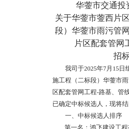
华蓥市交通投
关于华蓥市蓥西片
段）华蓥市雨污管
片区配套管网
招
我司于
202
5
年
7
月
15
日
施工程（二标段）华蓥市雨
区配套管网工程
-
路基、管
已确定
中标
候选人，现将结
一、中标候选人排序
第一名
：鸿飞建设
工程