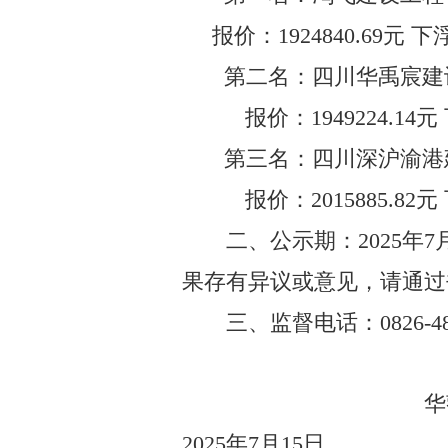
报价：
1924840.69
元
下
第二名：
四川华禹宸建
报价：
1949224.14
元
第
三
名：
四川深沪渝港
报价：
2015885.82
元
二、公示期：
202
5
年
7
果存有异议或意见，请通过
三
、监督电话
：
0826-4
华
2025
年
7
月
15
日