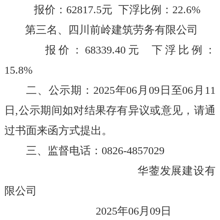
报价：
62817.5
元
下浮比例：
22.6
%
第三名、
四川前岭建筑劳务有限公司
报价：
68339.40
元
下浮比例：
15.8
%
二、公示期：
2025
年
0
6
月
09
日至
0
6
月
1
1
日
,
公示期间如对结果存有异议或意见，请通
过书面来函方式提出。
三、监督电话：
0826-4857029
华蓥发展建设有
限公司
2025
年
0
6
月
09
日