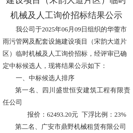
建设项目（宋韵大道片区）临时
机械及人工询价招标结果公示
我公司于
2025
年
0
6
月
09
日组织的
华蓥市
雨污管网及配套设施建设项目（宋韵大道片
区）临时机械及人工询价
招标，经评审已确
定中标候选人，现将结果公示如下：
一、中标候选人排序
第一名、
四川盛世恒安建筑工程有限责
任公司
报价：
62493.20
元
下浮比例：
23
%
第二名、
广安市鼎野机械租赁有限公司