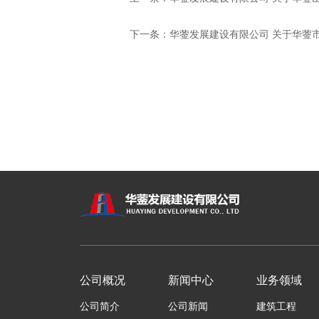
下一条：
华蓥发展建设有限公司 关于华蓥市
公司概况
新闻中心
业务领域
公司简介
公司新闻
建筑工程