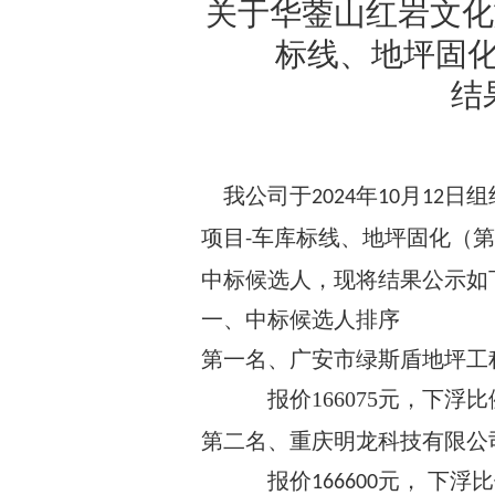
关于华蓥山红岩文化
标线、地坪固
结
我公司于
年
月
日组
2024
10
12
项目
车库标线、地坪固化（
-
中标候选人，现将结果公示如
一、中标候选人排序
第一名、广安市绿斯盾地坪工
报价
166075元，
下浮比
第二名、重庆明龙科技有限公
报价
元， 下浮
166600