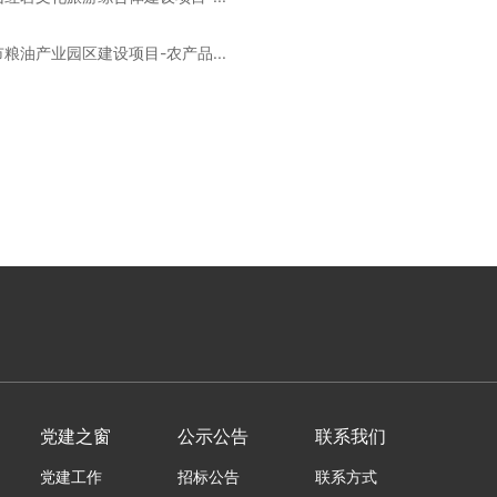
粮油产业园区建设项目-农产品...
党建之窗
公示公告
联系我们
党建工作
招标公告
联系方式