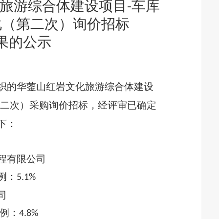
旅游综合体建设项目
车库
-
化（第二次）询价招标
果的公示
织的华蓥山红岩文化旅游综合体建设
第二次）采购询价招标，经评审已确定
下：
程有限公司
例：
5.1
%
司
比例：
4.8%