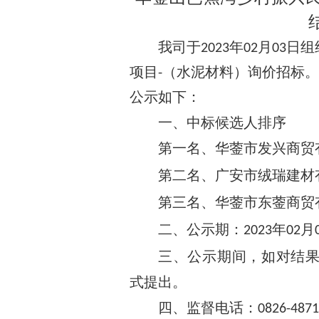
我司于
年
月
日组
2023
02
03
项目
（水泥材料）询价招标
-
公示如下：
一、
中标候选人排序
第一名、华蓥市发兴商贸
第二名、广安市绒瑞建材
第三名、华蓥市东蓥商贸
二、公示期：
年
月
2023
02
三、公示期间，如对结
式提出。
四、监督电话：
0826-487