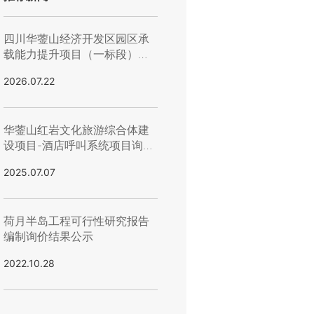
四川华蓥山经济开发区园区承
载能力提升项目（一标段）管
网工程顶管及工作井施工（第
2026.07.22
二次）流标公示
华蓥山红岩文化旅游综合体建
设项目-酒店呼叫系统项目询价
结果公示
2025.07.07
荷月半岛工程可行性研究报告
编制询价结果公示
2022.10.28