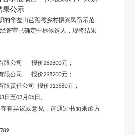
结果公示
织的华蓥山芭蕉湾乡村振兴民宿示范
。经评审已确定中标候选人，现将结果
有限公司
报价
元；
262800
有限公司
报价
元；
298200
有限责任公司
报价
元；
313680
日至
月
日。
03
02
06
果存有异议或意见，请通过书面来函方
1789