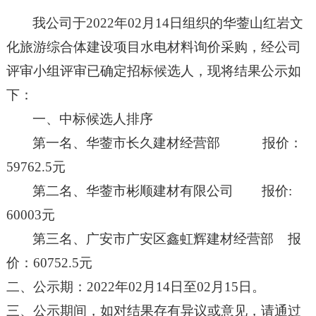
我公司于
202
2
年
02
月
14
日组织的
华蓥山红岩文
化旅游综合体建设项目水电材料
询价
采购
，经公司
评审小组评审已确定招标候选人，现将结果公示如
下：
一、中标候选人排序
第一名、
华蓥市长久建材经营部
报价：
59762.5
元
第二名、
华蓥市彬顺建材有限公司
报价
:
60003
元
第三名、
广安市广安区鑫虹辉建材经营部
报
价：
60752.5
元
二、公示期：
202
2
年
02
月
14
日至
02
月
15
日。
三、公示期间，如对结果存有异议或意见，请通过