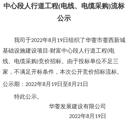
中心段人行道工程
(电线、电缆采购)流标
公示
我司于
年
月
日组织
了华蓥市蓥西新城
202
2
8
19
基础设施建设项目
财富中心段人行道工程
电
-
(
线、电缆采购
竞价
招标。由于投标
单位
不足
三
)
家，
不满足开标条件，
本次公开
竞价
招标流标。
公示期：
年
月
日至
月
日
202
2
8
19
8
21
特此公示。
华蓥发展建设有限公司
年
月
日
202
2
8
19