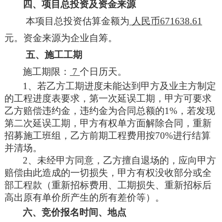
四、项目总投资及资金来源
本项目总投资估算金额为
人民币
671638.61
元。资金来源为
企业自筹
。
五、
施工
工期
施工期限
：
7
个
日历天
。
1、
若乙方工期进度未能达到甲方
及业主方
制定
的工程进度表要求，第一次延误工期，甲方可要求
乙方赔偿违约金，违约金为合同总额的
1%，若发现
第二次延误工期，甲方有权单方面解除合同，重新
招募施工班组，乙方前期工程费用按70%进行结算
并清场。
2、
未经甲方同意，乙方擅自退场的，应向甲方
赔偿由此造成的一切损失，甲方有权没收部分或全
部工程款（重新招标费用、工期损失、重新招标后
高出原有单价所产生的所有差价等）。
六、
竞价报名
时间、地点