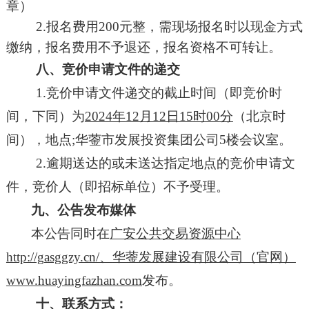
章）
2.报名费用200元整，需现场报名时以现金方式
缴纳，报名费用不予退还，报名资格不可转让。
八、
竞价
申请文件的递交
1.竞价申请文件递交的截止时间（即竞价时
间，下同）
为
202
4
年
12
月
12
日
15
时
00
分
（北京时
间），地点
;华蓥市发展投资集团公司5楼会议室。
2.逾期送达的或未送达指定地点的竞价申请文
件，竞价人（即招标单位）不予受理。
九、
公告发布媒体
本公告同时在
广安公共交易资源中心
http://g
asggzy.
cn/、
华蓥发展建设有限公司
（官网）
www.huayingfazhan.com
发布。
十、
联系方式：