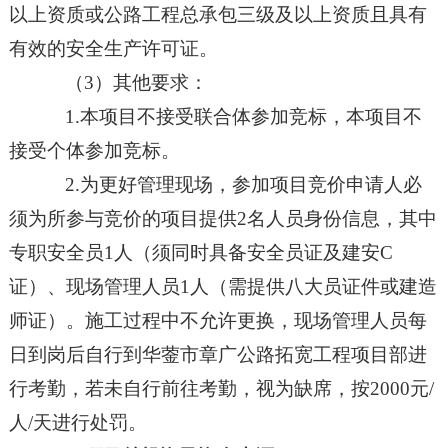
以上资质
或
公路工程总承包三级及以上资质
且具有
有效的安全生产许可证
。
（
3
）其他要求：
1.本项目不接受联合体参加竞标，本项目不
接受个体参加竞标。
2.为更好管理现场，参加项目竞价申请人必
须为所参与竞价的项目提供
2
名人员身份信息，其中
专职安全员
1人（须同时具备安全员证及建安C
证）、现场管理人员
1
人（需提供八大员证件
或建造
师证
）。施工过程中不允
许
更换，现场管理人员每
日到岗后自行到华蓥市章广公路
拓宽
工程项目部进
行考勤，若未自行前往考勤，视为缺席
，
按
2000元/
人/天进行处罚。