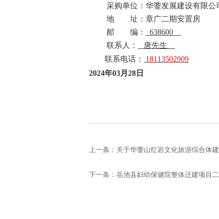
采购
单位：华蓥发展建设有限公
地 址：
章广二期安置房
邮 编：
638600
联
系
人：
唐先生
联系电话：
18113502909
2
024年03月28日
上一条：
关于华蓥山红岩文化旅游综合体建
下一条：
岳池县妇幼保健院整体迁建项目二