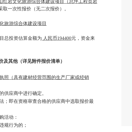
山红岩文化旅游综合体建设项目（总坪工程页岩
采取一次性报价（无二次报价）。
化旅游综合体建设项目
目总投资估算金额为
人民币
194400
元
，资金来
价及其他（
详见附件报价清单）
执照
（具有
建材经营范围的生产厂家或经销
的供应商
中
进行确定。
法；即在资格审查合格的供应商中选取报价最
购活动：
违规行为的；