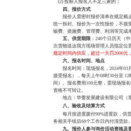
(2) 投标人报名人不足三家的；
四、报价方式
报价人需密封报价清单在规定截
统一拆封。报价为一次性报价，不接
输费、措施费、管理费、利润等完成
五、供货
期限
：
240个日历天（
次货物送达我方现场管理人员指定位
规定时间内供应，超过一天罚
2000
六、报名时间、地点
报名时间：现场报名，
2024年0
接受报名），每天上午08时30分至 12时
间）。报名费用100元整，需现场报
资格不可转让。
地点：华蓥发展建设有限公司（
八、
验收及结算方式
每月按进度拨付
90%进度款，
务相关手续后60个工作日内付清货款
九
、
报
价人参与询价活动资格及