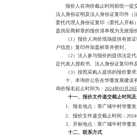
报价人在询价截止时间前统一提
法人身份证明及法人身份证复印件（
委托代理人身份证复印（委托人开标
盖供应商鲜章的报价清单视为无效报
（
1）
报
价人询价现场提供有效证
户信息
）复印件加盖鲜章
并密封
。
（
2）法人参与报价的提供法定
定代表人授权书
、法人身份证复印件
（
3）按照采购人提供的报价要求
十、本询价公告在华蓥发展建设
询价报名起止时间为：
2024年03月2
十一、报价文件递交
截止时间及
1、
报名地点：
章广城中村华蓥发
2、
报价文件递交
截止时间：
202
4
3
、
开标
地点：
章广城中村华蓥发
十二
、联系方式