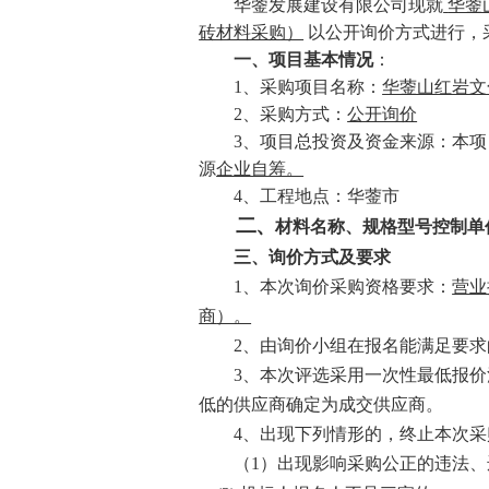
华蓥发展建设有限公司现就
华蓥
砖材料采购）
以公开询价方式进行，
一、项目基本情况
：
1、采购项目名称：
华蓥山红岩文
2、采购方式：
公开询价
3、项目总投资及资金来源：
本项
源
企业自筹。
4、工程地点：华蓥市
二、
材料名称、规格型号控制
单
三
、询价方式及要求
1、本次询价采购资
格
要求：
营业
商
）。
2、由询价小组在报名能满足要求
3
、本次评选采用一次性最低报价
低的供应商确定为成交供应商。
4
、出现下列情形的，终止本次采
（
1
）出
现
影响采购公正的违法、