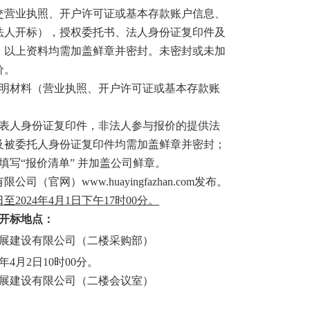
交营业执照、开户许可证或基本存款账户信息、
法人开标），授权委托书、法人身份证复印件及
）以上资料均需加盖鲜章并密封。未密封或未加
价。
明材料（营业执照、开户许可证
或基本存款账
代表人身份证复印件，非法人参与报价的提供法
及被委托人身份证复印件均需
加盖鲜章
并密封
；
填写“报价
清单
” 并加盖公司鲜章。
有限公司（官网）
www.huayingfazhan.com
发布
。
8日至2024年4月1日下午17时00分。
开标
地点：
展建设有限公司（二楼采购部）
年
4
月
2
日
10时00分
。
展建设有限公司（二楼会议室）