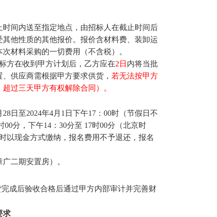
止时间内送至指定地点，由招标人在截止时间后
受其他性质的其他报价。报价含材料费、装卸运
本次材料采购的一切费用（不含税）。
中标方在收到甲方计划后，乙方应在
2日
内将当批
置、供应商需根据甲方要求供货，
若无法按甲方
元，超过三天甲方有权解除合同）。
3月28日至2024年4月1日下午17：00时（节假日不
00分，下午14：30分至 17时00分（北京时
名时以现金方式缴纳，报名费用不予退还，报名
章广二期安置房）。
供货完成后验收合格后通过甲方内部审计并完善财
。
要求