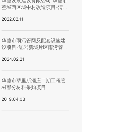
华蓥发展建设有限公司 华蓥市
蓥城西区城中村改造项目-清风
桥城中村（排污管道改造工程
2022.02.11
劳务施工）询价公告
华蓥市雨污管网及配套设施建
设项目-红岩新城片区雨污管网
设施及道路修复改造(华蓥山伴
2024.02.21
山驿站项目)方案设计询价公告
华蓥市萨里斯酒庄二期工程管
材部分材料采购项目
2019.04.03