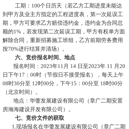
工
期
：
100个日历天（若乙方工期进度未能达
到甲方及业主方指定的工程进度表，第一次延误工
期，甲方可要求乙方赔偿违约金，违约金为合同总
额的1%，若发现第二次延误工期，甲方有权单方面
解除合同，重新招募施工班组，乙方前期劳务费用
按70%进行结算并清场）
。
六、竞价报名时间、地点
报名时间：
202
3
年
11
月
14
日至
202
3
年
11
月
20
日下午
1
7
：
00时（节假日不接受报名），每天上午
08时30分至 12时00分，下午
15
：
0
0分至 1
8
时
00分
（北京时间）。
地点：
华蓥发展建设有限公司
（章广二期安置
房瀚海建设开发有限公司）
。
七、竞价文件的获取
1.现场报名
在
华蓥发展建设有限公司
（
章广二期