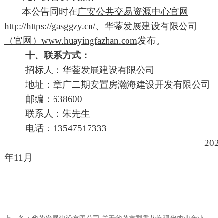
本公告同时在
广安公共交易资源中心官
网
http://https://gasggzy.cn/、
华蓥发展建设有限公司
（官网）
www.huayingfazhan.com
发布。
十、
联系方式：
招标
人：
华蓥发展建设有限公司
地址：
章广二期安置房瀚海建设开发有限公司
邮编：
638600
联系人：
朱
先生
电
话：
13547517333
20
年
11
月
上一条：
华蓥发展建设有限公司 关于华蓥市梨香花海现代农业产业园-油樟...