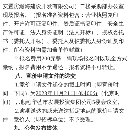
安置房瀚海建设开发有限公司
）
二
楼采购部办公室
现场报名。
（报名准备资料包含：营业执照复印
件、
开户许可证复印件、资质证书复印件、安全生
产许可证、
法人身份证明（法人开标）、授权委托
书（委托人开标）、委托人及被委托人身份证复印
件、所有资料均需加盖单位鲜章）
2.
报名费用
2
00
元整，需现场报名时以现金方式
缴纳
，报名费用不予退还，报名资格不可转让。
八、竞价申请文件的递交
1.竞价申请文件递交的截止时间（即竞价时
间，下同）为
202
3
年
11
月
21
日
1
0
时
00分
（北京时
间），地点
;华蓥市发展投资集团公司5楼会议室。
2.逾期送达的或未送达指定地点的竞价申请文
件，竞价人（即招标单位）不予受理。
九、
公告发布媒体