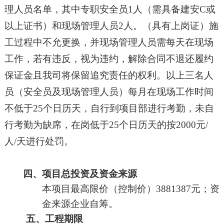
理人员名单，其中专职安全员
1人（需具备建安C或
以上证书）和现场管理人员
2
人。
（具有上岗证）
施
工过程中不允更换，并现场管理人员
需每天
在现场
工作，
若有违反，
视为违约，解除合同不退还履约
保证金
且我司将保留追究责任的权
利。以上三名人
员（安全员及现场管理人员）每月在现场工作时间
不低于
2
5
个日历天，
自行到
项目部进行考勤，
未自
行考勤为缺席，
在岗低于
2
5
个日历天的按
2000元/
人/天进行处罚。
四、项目总投资及资金来源
本项目最高限价（控制价）
3881387元；
资
金来源
企业自筹
。
五、工程期限