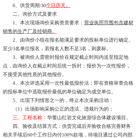
6
、
供货周
期
:
30
个日历天
。
二、询价方式及要求
1、本次现场询价采购资质要求：
营业执照范围包含建材
销售的生产厂及经销商
。
2、由询价小组在报名能满足要求的
投标单位
进行确定
。
至少
3名单位报名，若报名人数不足3名，则废标。
3、被询价人需密封报价在规定截止时间内送至指定地
点，由询价人在截止时间后统一拆封；报价为一次性报价，
不接受其他性质的其他报价。
4
、本次评选采用一次性最低报价法；即在资格审查合格
的
投标单位
中选取报价最低的
单位
确定为成交
单位
。
5
、出现下列情形之一的，终止本次采购活动：
（
1）出场影响采购公正的违法、违规行为的；
三、
工程名称
：
华蓥山红岩文化旅游综合体建设项目
。
四、验收及结算方式：
供货完成后并验收合格完善财务
相关手续后
60个工作日内付100%款项，待项目通过公司内部