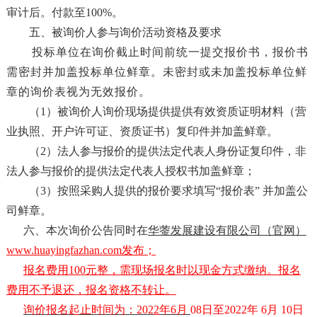
审计后。付款至100%。
五、被询价人参与询价活动资格及要求
投标单位
在询价截止时间前统一提交报价书，报价书
需密封并加盖
投标单位
鲜章。未密封或未加盖
投标单位
鲜
章的询价表视为无效报价。
（
1）被询价人询价现场提供提供有效资质证明材料（营
业执照、开户许可证
、
资质证书
）复印件并加盖鲜章。
（
2）法人参与报价的提供法定代表人身份证复印件，非
法人参与报价的提供法定代表人授权书加盖鲜章；
（
3）按照采购人提供的报价要求填写“报价表” 并加盖公
司鲜章。
六、
本次询价公告同时在
华蓥发展建设有限公司（官网）
www.huayingfazhan.com发布；
报名费用
1
00元整，需现场报名时以现金方式缴纳。报名
费用不予退还，报名资格
不
转让。
询价报名起止时间为：
202
2
年
6月
0
8
日至
2022年 6月
1
0日