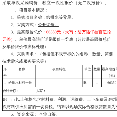
采取单次采购询价、独立一次性报价（无二次报价）。
一、项目基本情况：
1
、采购项目名称：
给排水
等零星
。
2
、采购方式：
公开询价。
3
、最高限价总价：
66350
元（大写：
陆万陆仟叁百伍拾
元整
）
。
单价最高限价详见报价一览表（超过最高限价总价
及单价限价作废标处理）
4
、采购需求：（包括但不限于标的的名称、数量、简要
技术需求或服务要求等）
序
名称
项目特征
单位
数量
最高限价
号
（元
1
给排水材料一批
批
1
66350
合计金额：
大写：
以上价格包含材料费、利润、运输费、上下车费及
3%
备注：
：
次材料供应所需的一切费税。结算以现场实际合格收货数量为
5
、资金来源：
企业自筹。