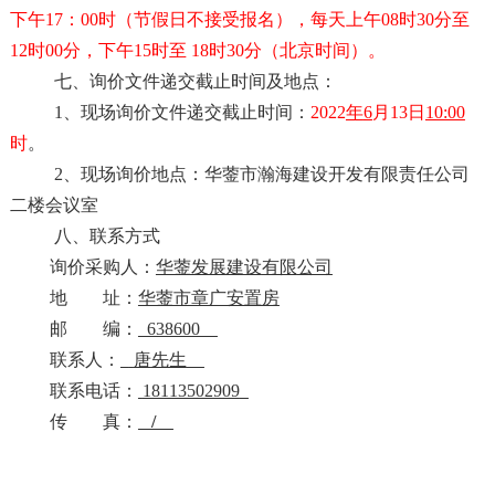
下午17：00时（节假日不接受报名），每天上午08时30分至
12时00分，下午15时至 18时30分（北京时间）。
七、询价
文件递交
截止时间及地点：
1、现场询价
文件递交
截止时间：
202
2
年
6
月
13
日
10:00
时
。
2、现场询价地点：
华蓥市瀚海建设开发有限责任公司
二楼会议室
八、联系方式
询价采购人：
华蓥发展建设
有限
公司
地 址：
华蓥市章广安置房
邮 编：
638600
联
系
人：
唐
先生
联系电话：
18113502909
传 真：
/