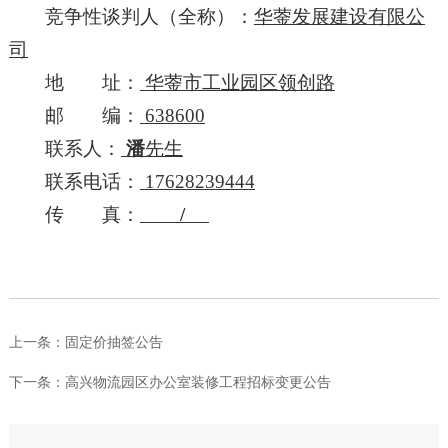
竞争性谈判人（全称）：
华蓥发展建设有限公
司
地 址：
华蓥市工业园区领创路
邮 编：
638600
联
系
人：
潘
先生
联系电话：
17628239444
传 真：
/
上一条：
固定价抽签公告
下一条：
高兴物流园区办公室装修工程招标变更公告