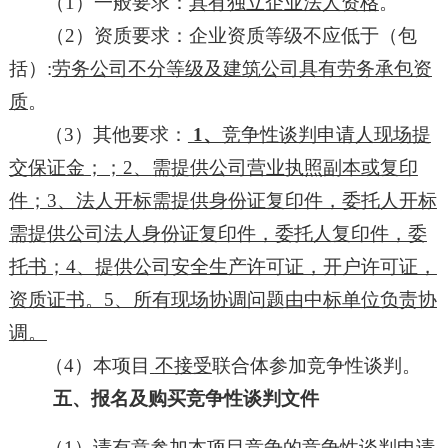
（
1）一般要求：
具有独立企业法人资格
。
（
2）资质要求：企业资质等级不应低于（包
括）:
劳务公司不分等级
及
建筑公司具有劳务承包
资
质
。
（
3）其他要求：
1、
竞争性谈判
申请人
现场提
交保证金
；；
2、
需提供公司营业执照副本或复印
件
；
3、法人开标需提供身份证复印件，委托人开标
需提供公司法人身份证复印件，委托人复印件，委
托书；4、提供公司安全生产许可证，开户许可证，
资质证书
。
5、所有现场协调问题由中标单位负责协
调。
（
4）本项目
不接受
联合体参加竞争性谈判。
五、报名及购买竞争性谈判文件
（
1）请有意参加本项目竞争的竞争性谈判申请