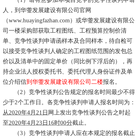
人，到
华蓥发展建设有限公司官网
（
www.huayingfazhan.com
）
或华蓥发展建设有限公
司一楼采购部获取
工程图纸、
工程预算控制价
清
单、竞争性谈判申请函样本及合同样本，待自检可
以接受竞争性谈判人确定的工程图纸范围的发包总
价以及清单中的固定单价（同比例下浮后的），再
持
企业法人授权委托书、委托代理人身份证件及单
位介绍信
到
华蓥发展建设有限公司二楼
报名。
（
2）竞争性谈判公告规定的报名时间最少不得
少于2个工作日。各竞争性谈判申请人报名时间为：
从
20
20
年
4
月
21
日
网上发出竞争性谈判公告之时起
至
20
20
年
4
月
23
日
16
时
00分
截止。
（
3）竞争性谈判申请人应在本规定的报名截止