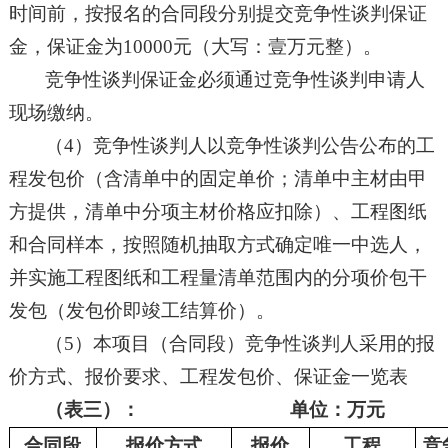
时间前，按报名的合同段分别提交竞争性谈判保证
金，
保证金为
10000元（大写：壹万元整）
。
竞争性谈判保证金必须通过竞争性谈判申请人
现场缴纳
。
（
4）竞争性谈判人以竞争性谈判公告公布的
工
程发包价（含清单中的
固定
单价
；清单中主材由甲
方提供，清单中分项主材价格应扣除
）、工程图纸
和合同样本，按照随机抽取方式确定唯一中选人，
并实施工程图纸和工程量清单范围内的
分项
价包干
发包（发包价即竣工结算价）。
（
5）本项目（合同段）竞争性谈判人采用的报
价方式、报价要求、工程发包价、保证金一览表
（表三）：
单位：万元
合同段
报价方式
报价
工程
竞