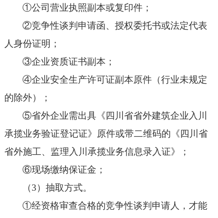
①
公司营业执照副本或复印件
；
②
竞争性谈判
申请函、授权委托书
或
法定代表
人身份证明；
③
企业资质证书副本；
④
企业安全生产许可证副本原件（行业未规定
的除外）；
⑤
省外企业需出具《四川省省外建筑企业入川
承揽业务验证登记证》原件或带二维码的《四川省
省外施工、监理入川承揽业务信息录入证》；
⑥
现场缴纳保证金
；
（
3）抽取方式。
①
经资格审查合格的竞争性谈判申请人，才能