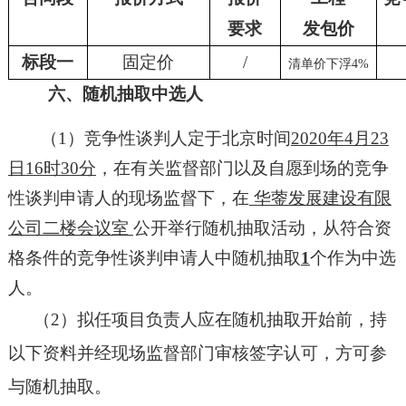
要求
发包价
标段一
固定价
/
清单价下浮
4%
六、随机抽取中选人
（
1）竞争性谈判人定于北京时间
20
20
年
4
月
23
日
16
时
3
0分
，在有关监督部门以及自愿到场的竞争
性谈判申请人的现场监督下，在
华蓥发展建设有限
公司二楼会议室
公开举行随机抽取活动，从符合资
格条件的竞争性谈判申请人中随机抽取
1
个作为中选
人。
（
2）
拟任项目负责人应在随机抽取开始前，持
以下资料并经现场监督部门审核签字认可，方可参
与随机抽取。