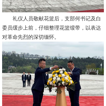
礼仪人员敬献花篮后，支部何书记
及白
委员
缓步上前，仔细整理花篮缎带，以表达
对革命先烈的深切缅怀。