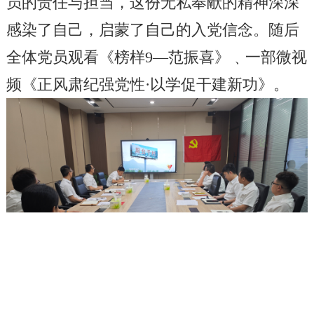
员的责任与担当，这份无私奉献的精神深深
感染了自己，启蒙了自己的入党信念。随后
全体党员观看《榜样
9
—范振喜》﹑
一部微视
频《正风肃纪强党性
·
以学促干建新功》。