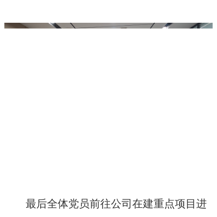
最后全体党员前往公司在建重点项目进