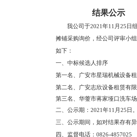
结果公示
我公司于
202
1
年
11
月
25
日
摊铺采购询价，
经公司评审小
如下：
一、中标候选人排序
第一名、
广安市星瑞机械设备
第二名、
广安志欣设备租赁有
第三名、华蓥市蒋家垭口洗车
二、公示期：
202
1
年
11
月
25
日
三、公示期间，如对结果存有
四、监督电话：
0826-4857025