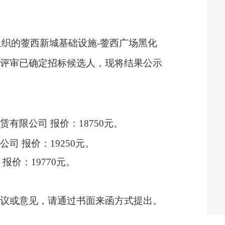
组织的
蓥西新城基础设施
-蓥西广场黑化
组评审已确定招标候选人，现将结果公示
租赁有限公司
报价：
18750元。
限公司
报价：
19250元。
场
报价
：
19770
元
。
。
异议或意见，请通过书面来函方式提出。