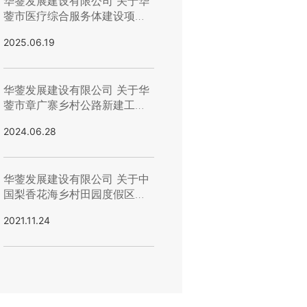
华蓥发展建设有限公司 关于华
蓥市医疗综合服务体建设项目-
培训楼烧结页岩实心砖、瓷
2025.06.19
砖、花岗石、 路沿石等询价招
标结果公示
华蓥发展建设有限公司 关于华
蓥市章广寨乡村公路新建工程
安全设施采购询价招标结果的
2024.06.28
公示
华蓥发展建设有限公司 关于中
国梨香花海乡村田园度假区花
岗石材料竞价结果公示
2021.11.24