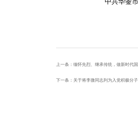
中共华蓥
20
上一条：
缅怀先烈、继承传统，做新时代国企
下一条：
关于将李微同志列为入党积极分