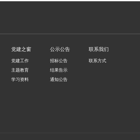
党建之窗
公示公告
联系我们
党建工作
招标公告
联系方式
主题教育
结果告示
学习资料
通知公告