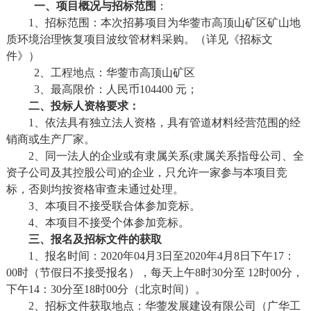
一、项目概况与招标范围
：
1、招标范围：本次招
募
项目为
华蓥市高顶山矿区矿山地
质环境治理恢复项目波纹管
材料采购
。
（详见《招标
文
件
》）
2、
工程地点：华蓥市高顶山矿区
3、最高限价：人民币104400 元；
二、投标人资格要求：
1
、
依
法具有独立法人资格，
具有管道材料经营范围的经
销商或生产厂家。
2
、
同一法人的企业或有隶属关系
(隶属关系指母公司、全
资子公司及其控股公司)的企业，只允许一家参与本项目竞
标，否则均按资格审查未通过处理。
3、
本项目不接受联合体参加竞标。
4、本项目不接受个体参加竞标。
三、报名及招标文件的获取
1、报名时间：20
20
年
04
月
3
日至
20
20
年
4
月
8
日
下午
17：
00时
（节假日不接受报名），每天上午
8
时
30
分至
1
2
时
0
0分，
下午
14：30分
至
18
时
00分
（北京时间）。
2、招标文件获取地点：
华蓥
发展建设有限公司（广华工