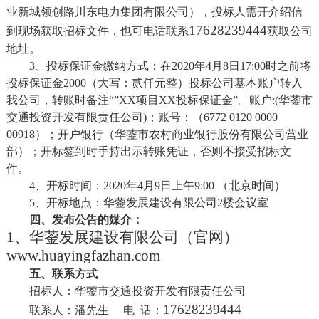
业新城领创路川东电力集团有限公司）
，投标人需开介绍信
17628239444
到现场获取招标文件，也可电话联系
获取公司
地址。
3、投标保证金缴纳方式：在2020年4月8日17:00时之前将
投标保证金2000（大写：贰仟元整）投标公司基本账户转入
我公司，转账时备注“”XX项目XX投标保证金”。账户:(华蓥市
交通投资开发有限责任公司)；账号：（6772 0120 0000
00918）；开户银行（华蓥市农村商业银行股份有限公司营业
部）；开标签到时手持出示转账凭证，否则不接受招标文
件。
4、开标时间：2020年4月9日上午9:00 （北京时间）
5、开标地点：华蓥发展建设有限公司2楼会议室
四、发布公告的媒介：
1、
华蓥发展建设有限公司（官网）
www.huayingfazhan.com
五
、联系方式
招标
人：华蓥市交通投资开发有限责任公司
17628239444
联系人：
潘先生
电
话：