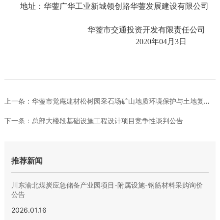
地址：
华蓥
广华工业新城领创路华蓥发展建设有限公司
华蓥市交通投资开发有限责任公司
20
20
年
04
月
3
日
上一条：
华蓥市觉庵建材松树园采石场矿山地质环境保护与土地复垦项目
下一条：
总部大楼段基础设施工程设计项目竞争性谈判公告
推荐新闻
川东渝北煤炭应急储备产业园项目-附属设施-钢筋材料采购询价
公告
2026.01.16