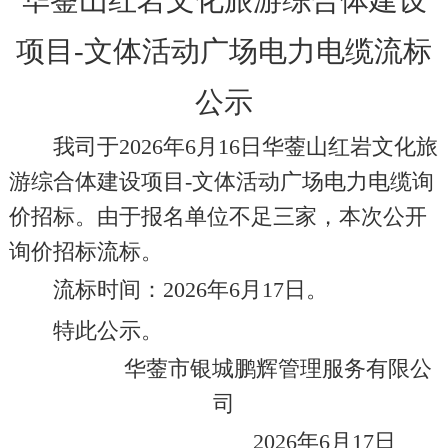
华蓥山红岩文化旅游综合体建设
项目
-文体活动广场电力电缆流标
公示
我司于
202
6
年
6
月
16
日
华蓥山红岩文化旅
游综合体建设项目
-
文体活动广场电力电缆询
价招标。由于报名单位不足三家，本次公开
询价招标流标。
流标
时间：
202
6
年
6
月
17
日。
特此公示。
华蓥市银城鹏辉管理服务有限公
司
202
6
年
6
月
17
日