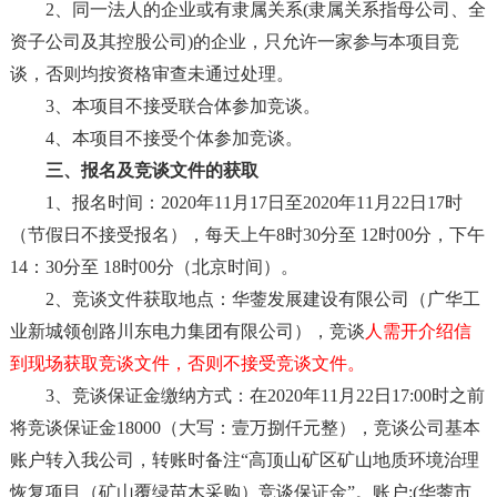
2
、同一法人的企业或有隶属关系
(
隶属关系指母公司、全
资子公司及其控股公司
)
的企业，只允许一家参与本项目
竞
谈
，否则均按资格审查未通过处理。
3
、本项目不接受联合体参加
竞谈
。
4
、本项目不接受个体参加
竞谈
。
三、报名及
竞谈
文件的获取
1
、报名时间：
2020
年
11
月
17
日至
2020
年
11
月
22
日
17
时
（节假日不接受报名），每天上午
8
时
30
分至
12
时
00
分，下午
14
：
30
分至
18
时
00
分（北京时间）。
2
、
竞谈
文件获取地点：华蓥发展建设有限公司（广华工
业新城领创路川东电力集团有限公司），
竞谈
人需开介绍信
到现场获取竞谈文件，否则不接受竞谈文件。
3
、
竞谈
保证金缴纳方式：在
2020
年
11
月
22
日
1
7
:00
时之前
将
竞谈
保证金
18000
（大写：
壹万捌仟元
整），
竞谈
公司基本
账户转入我公司，转账时备注
“高顶山矿区矿山地质环境治理
恢复项目（
矿山覆绿苗木采购
）
竞谈
保证金
”。账户
:(
华蓥市