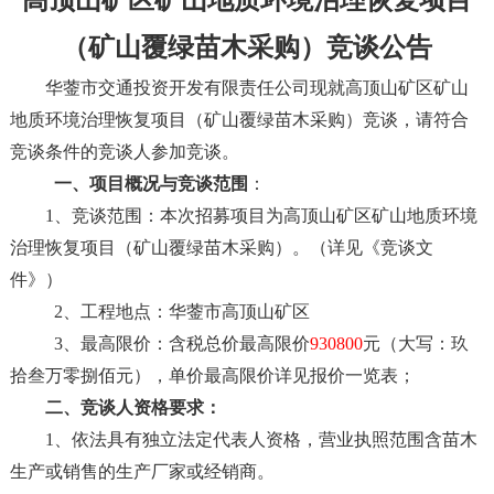
高顶山矿区矿山地质环境治理恢复项目
（
矿山覆绿苗木采购
）
竞谈
公告
华蓥市交通投资开发有限责任公司现就高顶山矿区矿山
地质环境治理恢复项目（
矿山覆绿苗木采购
）
竞谈
，请符合
竞谈
条件的
竞谈
人参加
竞谈
。
一、项目概况与
竞谈
范围
：
1
、
竞谈
范围：本次招募项目为高顶山矿区矿山地质环境
治理恢复项目（
矿山覆绿苗木采购
）。（详见《
竞谈
文
件》）
2
、工程地点：华蓥市高顶山矿区
3
、最高限价：
含税总价最高限价
930800
元（大写：玖
拾叁万零捌佰元），
单价最高限价
详见报价一览表；
二、
竞谈
人资格要求：
1
、
依
法具有独立
法定代表人
资格，
营业执照范围含苗木
生产或销售的生产厂家或经销商
。