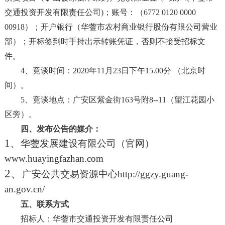
交通投资开发有限责任公司
)
；账号：（
6772 0120 0000
00918
）；开户银行（华蓥市农村商业银行股份有限公司营业
部）；开标签到时手持出示转账凭证，否则不接受招标文
件。
4
、
竞谈
时间：
2020
年
11
月
23
日
下
午
15.00
分
（北京时
间）
。
5
、
竞谈
地点：
广安区紫金街
163
号附
8--11
（望江花园小
区旁）。
四、发布公告的媒介：
1、
华蓥发展建设有限公司（官网）
www.huayingfazhan.com
2
、
广安公共交易资源中心
http://ggzy.guang-
an.gov.cn/
五、联系方式
招标人：华蓥市交通投资开发有限责任公司