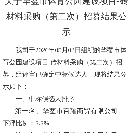
关于华蓥市体育公园建设项目
-砖
材料采购（第二次）招募结果公
示
我司于
2026
年
05
月
08
日组织的华蓥市体
育公园建设项目
-
砖材料采购（第二次）招
募，经评审已确定中标候选人，现将结果公
示如下：
一、中标候选人排序
第一名、华蓥市百耀商贸有限公司
下浮比例：
5.5%