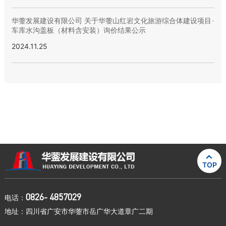
华蓥发展建设有限公司 关于华蓥山红岩文化旅游综合体建设项目-
车库水沟盖板（材料含安装）询价结果公示
2024.11.25

TOP
0826- 4857029
电话：
地址：四川省广安市华蓥市岳广华大道章广二期