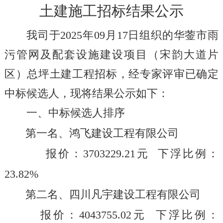
土建施工招标结果公示
我司于
2025
年
0
9
月
17
日组织的
华蓥市雨
污管网及配套设施建设项目（宋韵大道片
区）总坪土建工程
招标，经专家评审已确定
中标候选人，现将结果公示如下：
一、中标候选人排序
第一名、
鸿飞建设工程有限公司
报价：
3703229.21
元
下浮比例：
23.82
%
第二名、
四川凡宇建设工程有限公司
报价：
4043755.02
元
下浮比例：