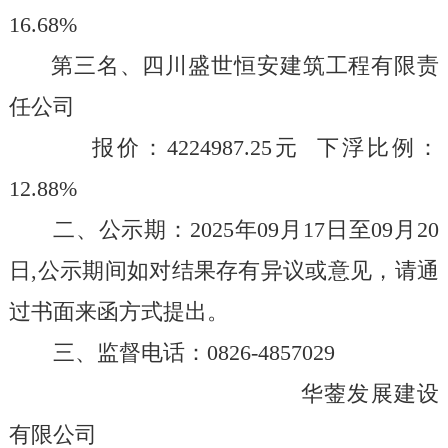
16.68
%
第三名、
四川盛世恒安建筑工程有限责
任公司
报价：
4224987.25
元
下浮比例：
12.88
%
二、公示期：
2025
年
0
9
月
17
日至
0
9
月
20
日
,
公示期间如对结果存有异议或意见，请通
过书面来函方式提出。
三、监督电话：
0826-4857029
华蓥发展建设
有限公司