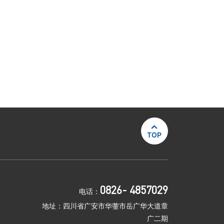

TOP
0826- 4857029
电话：
地址：四川省广安市华蓥市岳广华大道章
广二期