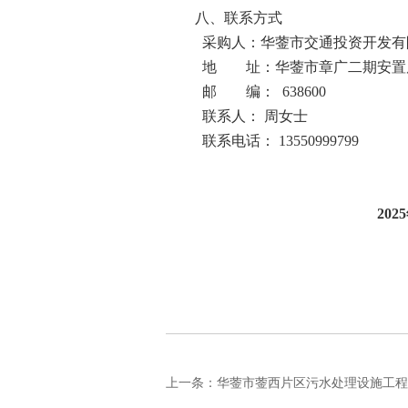
八、联系方式
采购人：华蓥市交通投资开发有
地 址：华蓥市章广二期安置
邮 编：
638600
联
系
人：
周女士
联系电话：
13550999799
202
上一条：
华蓥市蓥西片区污水处理设施工程（