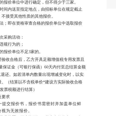
的
报价单位中
进行确定，但不得少于三家。
时间内送至指定地点，由招标单位在规定截止
，不接受其他性质的其他报价
。
法；即在资格审查合格的
报价单位
中选取报价
次采购活动：
、违规行为的；
的
报价单位
不足
3家的。
经
验收合格后，
乙方
开具足额增值税专用发票且
质量保证金（可银行保函）60天内付至总结算金额
息退还。如若清单内数量出现增减变化时，以实
量。
（
结算以不含税单价
*建设方实际验收合格
用发票税额进行结算
）
及要求
一提交
报价书
，
报价书
需密封并加盖
单位
鲜
价
视为无效报价。