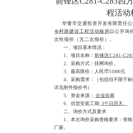
前锋区
C281-C28
程活动
华蓥
市交通投资开发
有限
责任
公
乡村路建设工程活动板房
以公开询
次性报价（无二次报价）。
一、项目基本情况：
1
、项目名称：
前锋区
C281-
2
、采购方式：
挂网
询价。
3
、最高限价：
人民币
51000元
4
、采购需求：（包括但不限于标
详见附件报价书
）
5
、资金来源：
企业自筹
6
、
供货安装工期
:
3个日历天
。
二、询价方式及要求
1、
本次询价采购资格要求：资格
厂家
。