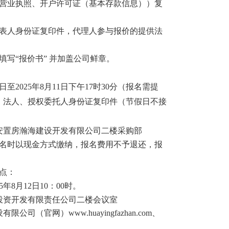
营业执照、开户许可证
（基本存款信息）
）复
代表人身份证复印件，
代理人
参与报价的提供法
填写“报价
书
” 并加盖公司鲜章。
日至2025年8月11日下午17时30分（报名需提
、法人、授权委托人身份证复印件（节假日不接
安置房瀚海建设开发有限公司二楼采购部
场报名时以现金方式缴纳，报名费用不予退还，报
点：
年8月12日10：00时。
投资开发有限责任公司二楼会议室
设有限公司（官网）
www.huayingfazhan.com、