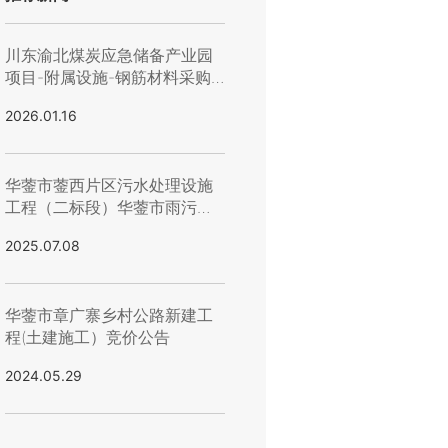
川东渝北煤炭应急储备产业园
项目-附属设施-钢筋材料采购
询价公告
2026.01.16
华蓥市蓥西片区污水处理设施
工程（二标段）华蓥市雨污管
网及配套设施建设项目蓥西片
2025.07.08
区配套管网 工程 -路基、管线
管网工程招标公告
华蓥市章广寨乡村公路新建工
程(土建施工）竞价公告
2024.05.29