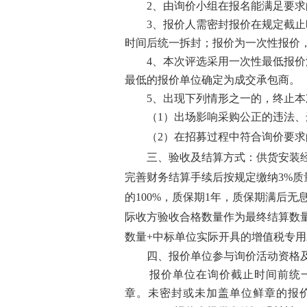
2、由询价小组在
报名
能满足要求
3、
报价人需密封报价在规定截止
时间后统一拆封；报价为一次性报价
4
、本次评选采用一次性最低报价
最低的
报价单位
确定为成交
承包
商。
5
、出现下列情形之一的，终止本
（
1）出场影响采购公正的违法
（
2）在
招募
过程中符合询价要求
三
、
验收及结算方式：
供货安装
完善财务结算手续后按规定缴纳
3%
的100%，质保期
1
年，质保期满后无
际收方验收合格数量作为最终结算数
数量+中标单位实际开具的增值税专
四
、
报价单位
参与询价活动资格
报价单位
在询价截止时间前统
章。未密封或未加盖
单位
鲜章的
报