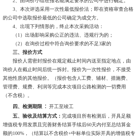
2、由询价小组在报名能满足要求的公司中进行确定。
3、本次评选采用一次性最低报价法；即在资格审查合格
的公司中选取报价最低的公司确定为成交方。
4、出现下列情形的，终止本次采购活动：
（
1）出场影响采购公正的违法、违规行为的；
（
2）在询价过程中符合询价要求的不足3家的
三、报价方式
报价人需密封报价在规定截止时间内送至指定地点，由
询价人在截止时间后统一拆封。报价为一次性报价，不接受
其他性质的其他报价。（报价包含
工费、辅材、措施费、
人
管理费、规费、利润等完成本次项目公路检测的一切费用
（不含税）。
：
四、检测期限
开工至竣工
五、验收及结算方式：
完成项目所有检测后，开具足额
增值税专用发票且完善财务结算手续后
60天内付至总结算金
额的100%，
（
结算以不含税价
+中标单位实际开具的增值税专