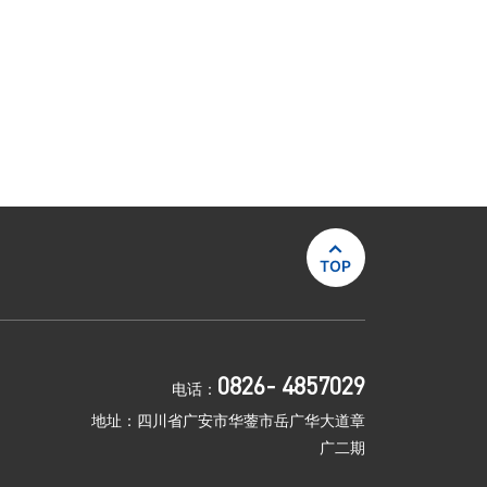

TOP
0826- 4857029
电话：
地址：四川省广安市华蓥市岳广华大道章
广二期