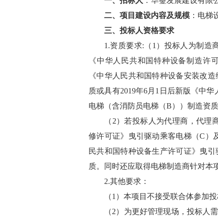
一、招标
人
：
华蓥发展建设
有限
二、
项目建设内容及规模
：
电梯
三、投标人
资格要求
1.
资质要求
:
（
1）投标人为制造
《中华人民共和国特种设备制造许可
《中华人民共和国特种设备安装改造
质或具有2019年6月1日后新版《
电梯（含消防员电梯（B））制造资
（
2
）
若投标人为代理商，代理
修许可证》曳引驱动乘客电梯（
C）
民共和国特种设备生产许可证》曳引
质。同时还应取得电梯制造商针对本
2.
其他要求：
（
1）
本项目不接受联合体参加
投
（
2）为更好管理现场，投标人