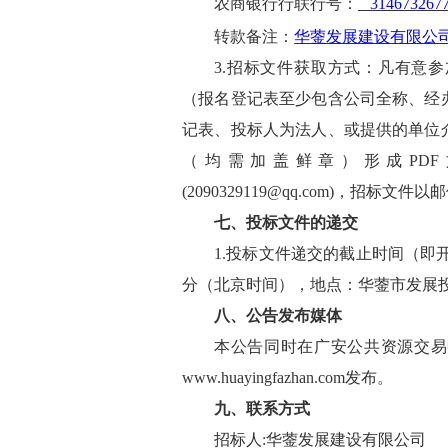
农商银行行联行号：
314673267
转款备注
：
华蓥发展建设有限公
3.招标文件获取方式：凡有意
（报名登记表至少包含公司全称、经
记表、投标人为法人、或提供的单位
（均需加盖鲜章）形成PD
(2090329119@qq.com)，招
七
、
投标
文件的递交
1.投标
文件递交的截止时间（即
分
（北京时间），
地点：
华蓥市发展
八
、
公告发布媒体
本公告同时在广安公共资源交易
www.huayingfazhan.com
发布。
九
、联系方式
招标
人
:华蓥发展建设有限公司