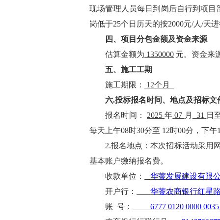
现场管理人员每日到岗后自行到项目
岗低于
25个日历天的按2000元/人/天
四、项目
分包金额
及资金来源
估算金额为
1350000
元
。资金来
五、
施工
工期
施工期限
：
1
2
个
月
六
.投标报名
时间、地点
及
招标文
报名时间：
2025
年
07
月
3
1
日
每天上午
08时30分至 12时00分，下
2.报名地点：本次招标活动采用
基本账户缴纳报名费。
收款单位：
华蓥发展建设有限
开
户
行：
华蓥农商银行红星
账
号：
6777 0120 0000 0