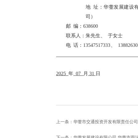
地
址：
华蓥发展建设
司）
邮
编：
638600
联系人：
朱先生、
于女士
电
话：
13547517333、 13882630
2025
年
07
月
31
日
上一条：
华蓥市交通投资开发有限责任公司 前锋
下一条：
华蓥发展建设有限公司 华蓥市雨污