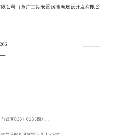
有限公司（章广二期安置房瀚海建设开发有限公
206
区C281-C283四方...
管网及配套设施建设项目（宋韵...