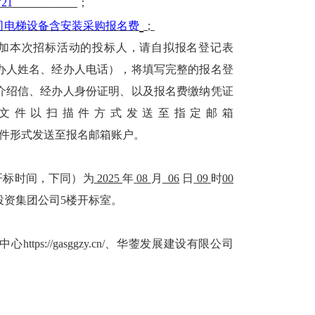
721
；
司电梯设备含安装采购报名费
；
参加本次招标活动的投标人，请自拟报名登记表
办人姓名、经办人电话），将填写完整的报名登
介绍信、经办人身份证明、以及报名费缴纳凭证
F文件以扫描件方式发送至指定邮箱
标文件以邮件形式发送至报名邮箱账户。
开标
时间，下同）为
2025
年
08
月
06
日
09
时
00
投资集团公司
5楼
开标
室。
中心
https://gasggzy.cn/、华蓥发展建设有限公司