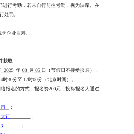
部进行考勤，若未自行前往考勤，视为缺席。在
进行处罚。
源为
企业
自筹。
件获取
至
202
5 年
08
月
0
5
日（节假日不接受报名），
午14时30分至 17时00分（北京时间）。
网络报名的方式，报名费200元，投标报名人通过
公司
；
路支行
；
035 3
；