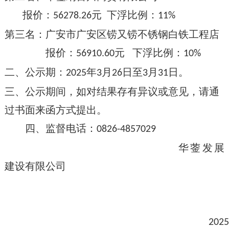
报价：
元
下浮比例：
56278.26
11
%
第三名：
广安市广安区铹又铹不锈钢白铁工程店
报价：
元 下浮比例：
56910.60
10
%
二、公示期：
年
月
日至
月
日。
2025
3
26
3
31
三、公示期间，如对结果存有异议或意见，请通
过书面来函方式提出。
四、监督电话：
0826-4857029
华蓥发展
建设有限公司
2025