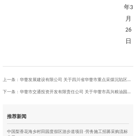
年
3
月
26
日
上一条：
华蓥发展建设有限公司 关于四川省华蓥市重点采煤沉陷区华蓥市双...
下一条：
华蓥市交通投资开发有限责任公司 关于华蓥市高兴粮油园区提档升...
推荐新闻
中国梨香花海乡村田园度假区游步道项目-劳务施工招募采购流标