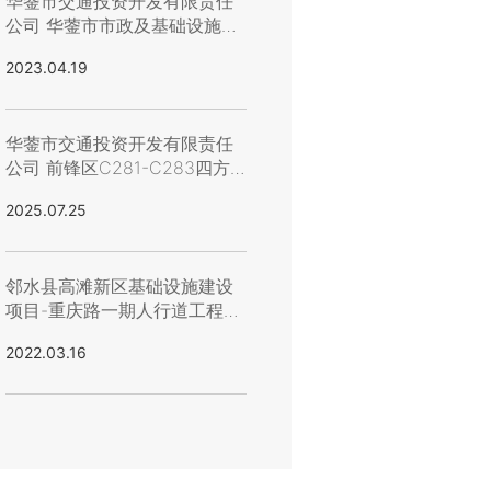
华蓥市交通投资开发有限责任
公司 华蓥市市政及基础设施等
建设工程年度预拌商品混凝土
2023.04.19
材料采购竞价公告（第三次）
华蓥市交通投资开发有限责任
公司 前锋区C281-C283四方
山村幸福美丽乡村路建设工程
2025.07.25
活动板房（第二次）询价公告
邻水县高滩新区基础设施建设
项目-重庆路一期人行道工程劳
务施工招募竞价公告
2022.03.16