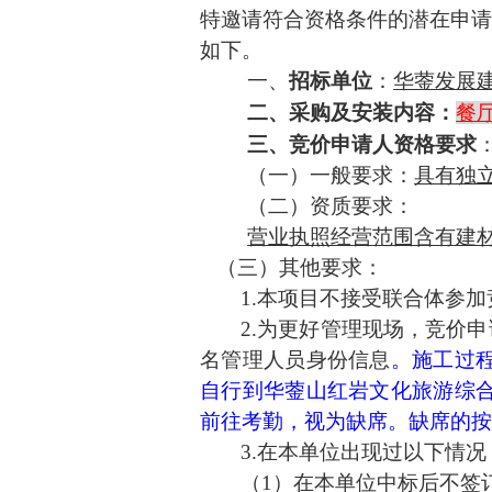
特邀请符合资格条件的潜在申
如下。
一、
招标单位
：
华蓥发展
二、
采购及安装
内容：
餐
三、竞价申请人资格要求
（一）一般要求：
具有独
（二）资质要求：
营业执照经营范围含有建
（三）其他要求：
1.本项目不接受联合体参
2.为更好管理现场，竞价
名管理人员身份信息
。施工过
自行到华蓥山红岩文化旅游综
前往考勤，视为缺席。
缺席
的
3
.在本单位出现过以下情况
（
1）在本单位中标后不签