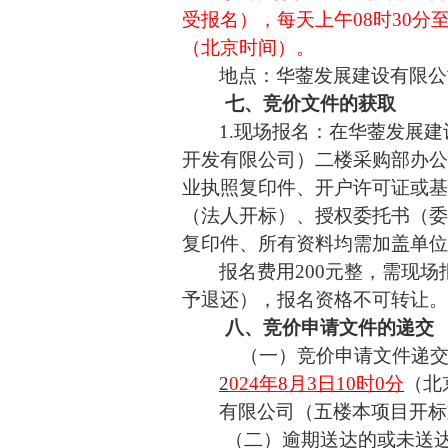
受报名），每天上午08时30分至 1
（北京时间）。
地点：
华蓥发展建设有限公
七、竞价文件的获取
1.现场报名：在华蓥发展
开发有限公司
）二楼采购部办
业执照复印件、开户许可证或
（法人开标）、授权委托书（
复印件、所有资料均需加盖单
报名费用
200元整，需现
予退还）
，报名资格不可转让
八、竞价申请文件的递交
（一）竞价申请文件递
2
024年
8
月
3
日
10时0分
（北
有限公司（五
楼本项目开标
（二）逾期送达的或未送