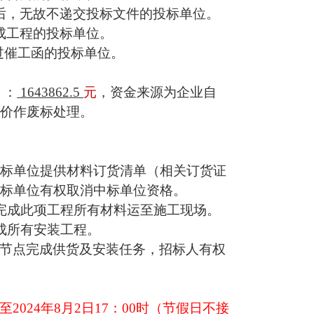
后，无故不递交投标文件的投标单位。
成工程的投标单位。
过催工函的投标单位。
）：
1643862.5
元
，资金来源为企业自
限价作废标处理。
。
招标单位提供材料订货清单（相关订货证
招标单位有权取消中标单位资格。
将完成此项工程所有材料运至施工现场。
成所
有
安装工程。
节点完成供货及安装任务，招标人有权
。
至
2024年
8
月
2
日
17：00时（节假日不接