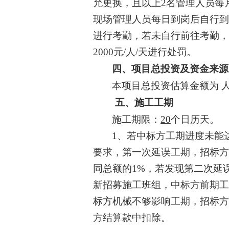
允更换，且以上2名管理人员每
现场管理人员每日到岗后自行
进行考勤，若未自行
前往考勤
2000元/人/天进行处罚。
四、项目总投资及资金来源
本项目总投资估算金额为
五、
施工
工期
施工期限
：
20
个
日历天
。
1、
若
中标方
工期进度未能
要求，第一次延误工期，
招标
同总额的
1%，若发现第二次延
新招募施工班组，
中标方
前期
标方机械不够影响工期，招标
方结算款中扣除。