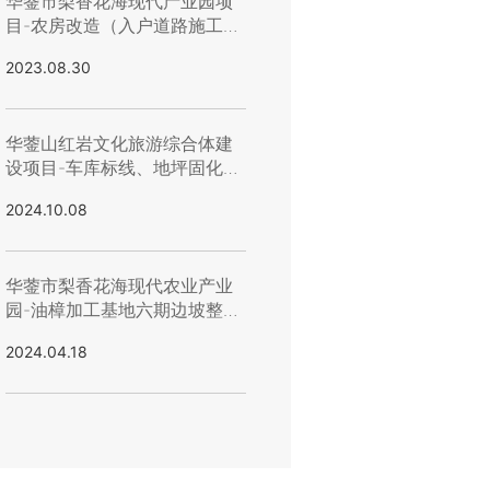
华蓥市梨香花海现代产业园项
目-农房改造（入户道路施工）
竞价公告
2023.08.30
华蓥山红岩文化旅游综合体建
设项目-车库标线、地坪固化询
价公告(第二次）
2024.10.08
华蓥市梨香花海现代农业产业
园-油樟加工基地六期边坡整治
（路面浇筑及路边防撞墩）竞
2024.04.18
价公告