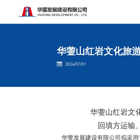
华蓥山红岩文化旅游
2024/07/01

华蓥山红岩文
回填方运输
华蓥发展建设有限公司拟采用