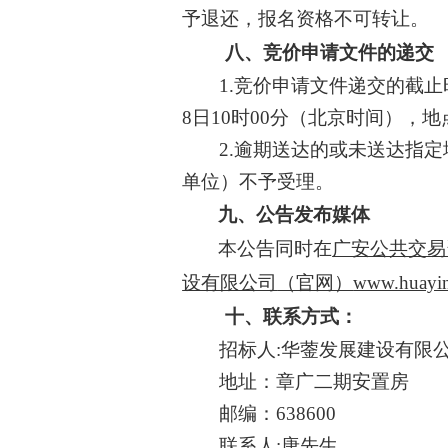
予退还，报名资格不可转让。
八、
竞价
申请文件的递交
1
.竞价申请文件递交的截止
8
日
1
0
时
00分（北京时间），地
2.逾期送达的或未送达指
单位）不予受理。
九、
公告发布媒体
本公告同时在
广安公共交易
设有限公司
（官网）
www.huayin
十、
联系方式：
招标
人
:华蓥发展建设有限
地址：
章广二期安置房
邮编：
638600
联系人
:唐先生