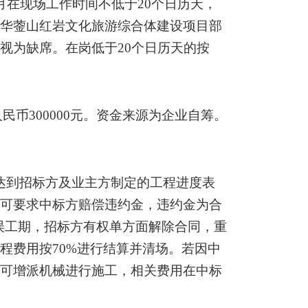
月在现场工作时间不低于20个日历天，
到华蓥山红岩文化旅游综合体建设项目部
，视为缺席。在岗低于
20个日历天的按
人民币
300000
元。资金来源为企业自筹。
达到
招标方
及业主方制定的工程进度表
方
可要求
中标方
赔偿违约金，违约金为合
误工期，
招标方
有权单方面解除合同，重
工程
费用按
70%进行结算并清场。
若因中
方可增派机械进行施工，相关费用在中标