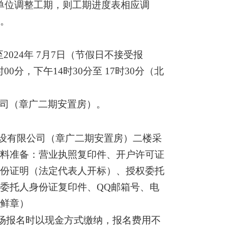
单位调整工期，则工期进度表相应调
赔。
日至2024年 7月7日（节假日不接受报
00分，下午14时30分至 17时30分（北
司
（
章广二期安置房
）
。
设有限公司
（
章广二期安置房
）
二
楼
采
资料准备：营业执照复印件、开户许可证
身份证明（法定代表人开标）、授权委托
被委托人身份证复印件、
QQ邮箱号、电
位鲜章）
现场报名时以现金方式缴纳，报名费用不