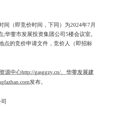
时间（即竞价时间，下同）为202
4
年
7
月
点;华蓥市发展投资集团公司5楼会议室。
定地点的竞价申请文件，竞价人（即招标
资源中心
http://
g
asggzy.
cn
/、
华蓥发展建
gfazhan.com
发布。
公司