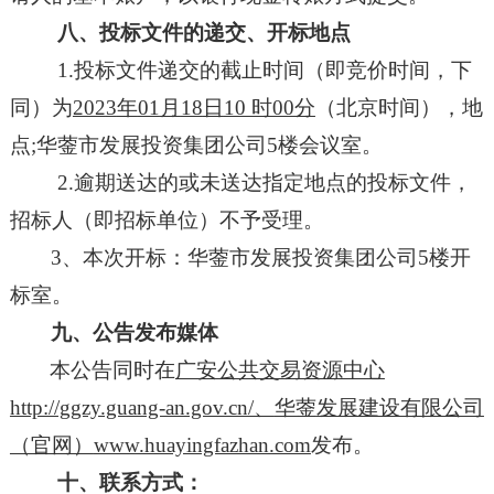
八、投标文件的递交
、开标地点
1.投标文件递交的截止时间（即竞价时间，下
同）为
202
3
年
01
月
18
日
10 时00分
（北京时间）
，地
点
;华蓥市发展投资集团公司5楼会议室。
2.逾期送达的或未送达指定地点的投标文件，
招标人（即招标单位）不予受理。
3、本次开标：华蓥市发展投资集团公司5楼开
标室。
九
、
公告发布媒体
本公告同时在
广安公共交易资源中心
http://ggzy.guang-an.gov.cn/、
华蓥
发展建设有限公司
（官网）
www.huayingfazhan.com
发布。
十、
联系方式：