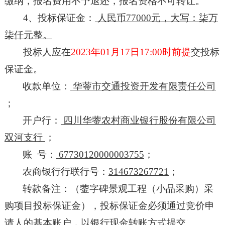
缴纳，报名费用不予退还，报名资格不可转让。
4
、
投标保证金：
人民币
77000
元
，
大写：
柒万
柒仟
元整
。
投标人应在
202
3
年
01
月
17
日
17:00时前提
交投标
保证金。
收款单位：
华蓥市交通投资开发有限责任公司
；
开
户
行：
四川华蓥农村商业银行股份有限公司
双河支行
；
账
号：
67730120000003755
；
农商银行行联行号：
314673267721
；
转款备注：（
蓥字碑景观工程（小品采购）采
购项目
投标保证金）
，
投标保证金必须通过竞价申
请人的基本账户，
以银行现金转账方式提交。