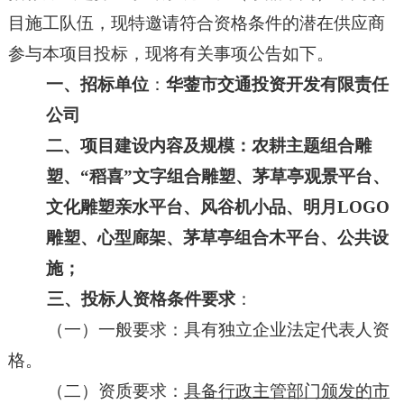
目
施工队伍，现
特邀请符合资格条件的潜在
供应商
参与本项目
投
标，现将有关事项公告如下。
一、
招标单位
：
华蓥市交通投资开发有限责任
公司
二、
项目建设内容及规模：
农耕主题组合雕
塑、
“稻喜”文字组合雕塑
、茅草亭观景平台、
文化雕塑亲水平台、风谷机小品、明月
LOGO
雕塑、心型廊架、茅草亭组合木平台、公共设
施；
三、投标人资格
条件
要求
：
（一）一般要求：具有独立企业法定代表人资
格。
（二）资质要求：
具备行政主管部门颁发的
市