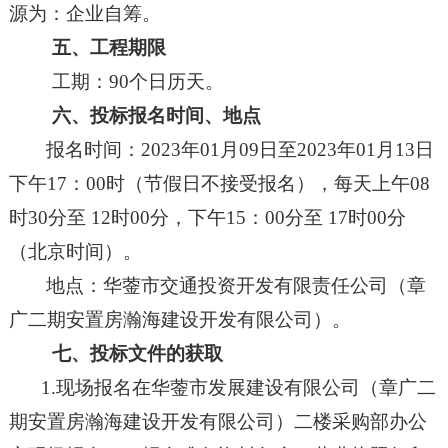
源为
：
企业自筹
。
五、工程期限
工期：
90
个日历天
。
六、投标报名时间、地点
报名时间：
202
3
年
01
月
09
日至
202
3
年
01
月
13
日
下午
17：00时（节假日不接受报名），每天上午08
时30分至 12时00分，下午15：00分至 17时00分
（北京时间）。
地点：
华蓥市交通投资开发有限责任公司
（章
广二期安置房瀚海建设开发有限公司）。
七、投标文件的获取
1.现场报名
在华蓥市发展建设有限公司（
章广二
期安置房瀚海建设开发有限公司
）二楼采购部办公