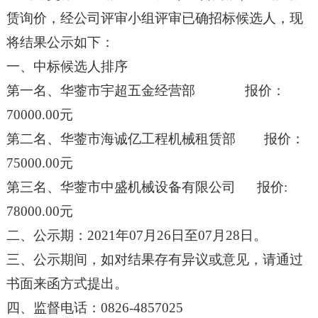
赁询价
，经公司评审小组评审已确招标候选人，现
将结果公示如下：
一、中标候选人排序
第一名、
华蓥市宇超五金经营部
报价：
70000.00
元
第
二
名、
华蓥市海诚亿工程机械租赁部
报价：
75000.00
元
第
三
名、
华蓥市中盛机械设备
有限公司
报价
:
78000.00
元
二、公示期：
202
1
年
07
月
26
日至
07
月
28
日。
三、公示期间，如对结果存有异议或意见，请通过
书面来函方式提出。
四、监督电话：
0826-4857025