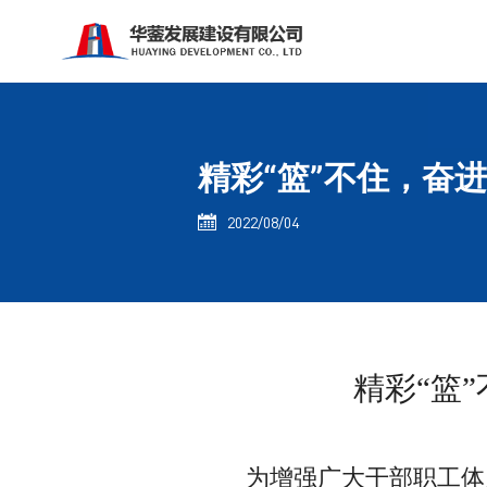
精彩“篮”不住，奋进
2022/08/04

精彩
“篮
为增强广大干部
职工
体