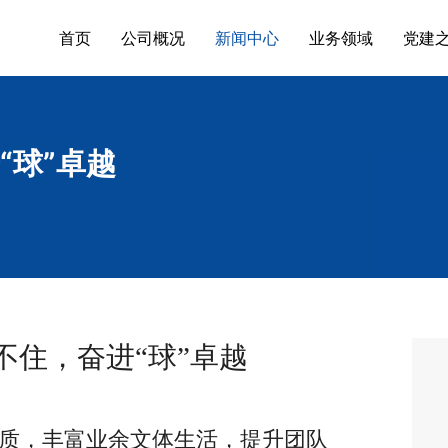
首页
公司概况
新闻中心
业务领域
党建
“球”卓越
”不住，奋进“球”卓越
质，
丰富
业余
文体生活，
提升团队