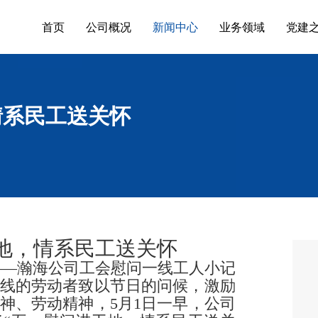
首页
公司概况
新闻中心
业务领域
党建
情系民工送关怀
地，情系民工送关怀
——瀚海公司工会慰问一线工人小记
线的劳动者致以节日的问候，激励
神、劳动精神，
5
月
1
日
一早
，公司